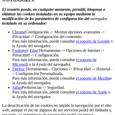
NAVEGADORES?
El usuario puede, en cualquier momento, permitir, bloquear o
eliminar las cookies instaladas en su equipo mediante la
modificación de los parámetros de configuración del
navegador
instalado en su ordenador:
Chrome
Configuración -> Mostrar opciones avanzadas ->
Privacidad -> Configuración del contenido.
Para más información, puede consultar
el soporte de Google
o
la Ayuda del navegador.
Explorer
o
Edge
Herramientas -> Opciones de Internet ->
Privacidad -> Configuración.
Para más información, puede consultar
el soporte de
Microsoft
o la Ayuda del navegador.
Firefox
: Herramientas ->Opciones -> Privacidad -> Historial -
> Configuración Personalizada.
Para más información, puede consultar
el soporte de Mozilla
o
la Ayuda del navegador.
Safari
Preferencias -> Seguridad.
Para más información, puede consultar
el soporte de Apple
o
la Ayuda del navegador
La desactivación de las cookies no impide la navegación por el sitio
web, aunque el uso de algunos de sus servicios podrá ser limitado y,
por tanto, su experiencia de navegación podrá ser menos