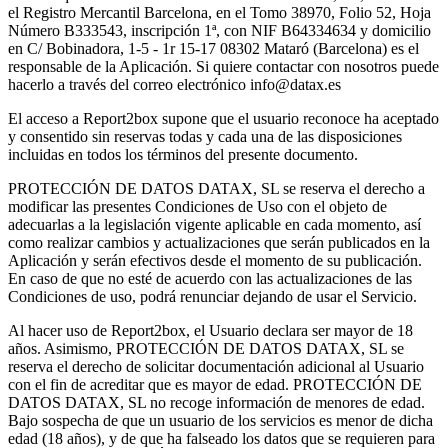
el Registro Mercantil Barcelona, en el Tomo 38970, Folio 52, Hoja
Número B333543, inscripción 1ª, con NIF B64334634 y domicilio
en C/ Bobinadora, 1-5 - 1r 15-17 08302 Mataró (Barcelona) es el
responsable de la Aplicación. Si quiere contactar con nosotros puede
hacerlo a través del correo electrónico
info@datax.es
El acceso a Report2box supone que el usuario reconoce ha aceptado
y consentido sin reservas todas y cada una de las disposiciones
incluidas en todos los términos del presente documento.
PROTECCIÓN DE DATOS DATAX, SL se reserva el derecho a
modificar las presentes Condiciones de Uso con el objeto de
adecuarlas a la legislación vigente aplicable en cada momento, así
como realizar cambios y actualizaciones que serán publicados en la
Aplicación y serán efectivos desde el momento de su publicación.
En caso de que no esté de acuerdo con las actualizaciones de las
Condiciones de uso, podrá renunciar dejando de usar el Servicio.
Al hacer uso de Report2box, el Usuario declara ser mayor de 18
años. Asimismo, PROTECCIÓN DE DATOS DATAX, SL se
reserva el derecho de solicitar documentación adicional al Usuario
con el fin de acreditar que es mayor de edad. PROTECCIÓN DE
DATOS DATAX, SL no recoge información de menores de edad.
Bajo sospecha de que un usuario de los servicios es menor de dicha
edad (18 años), y de que ha falseado los datos que se requieren para